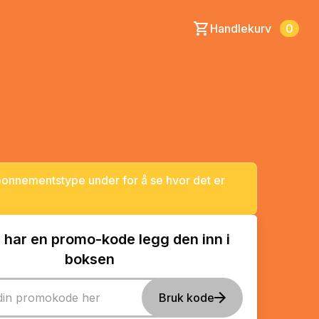
Handlekurv
0
abonnementstype under for å se hvor det er
 har en promo-kode legg den inn i
boksen
Bruk kode