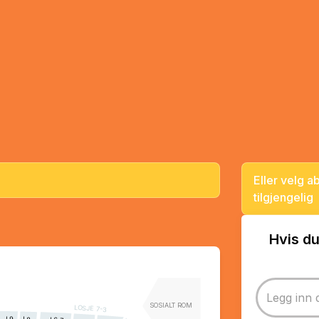
Eller velg 
tilgjengelig
Hvis du
SOSIALT ROM
LOSJE 7-3
L9