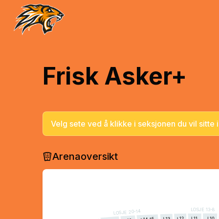
Frisk Asker+
Velg sete ved å klikke i seksjonen du vil sitte i
Arenaoversikt
LOSJE 13-8
LOSJE 20-14
L11
L10
L12
L13